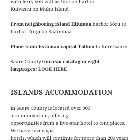
with ferry you will be first on harbor
Kuivastu on Muhu island
From neighboring island Hiiumaa
harbor Sõru to
harbor Triigi on Saaremaa
Plane from Estonian capital Tallinn
to Kuressaare
Saare County
tourism catalog in eight
languages:
LOOK HERE
ISLANDS ACCOMMODATION
In Saare County is located over 300
accommodation, offering
opportunities from a five-star hotel to tent places.
We have seven spa
hotels, which will continue for more than 200 years