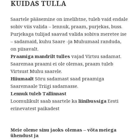
KUIDAS TULLA
Saartele pääsemine on imelihtne, tuleb vaid endale
sobiv viis valida – lennuk, praam, purjekas, buss.
Purjekaga tulijad saavad valida sobiva meretee ise
– sadamaid, kuhu Saare -ja Muhumaal randuda,
on piisavalt.
Praamiga mandrilt tulles
vajad Virtsu sadamat.
Saaremaa praami ei ole olemas, praam tuleb
Virtsust Muhu saarele.
Hiiumaalt
Sõru sadamast saad praamiga
Saaremaale Triigi sadamasse.
Lennuk tuleb Tallinnast
Loomulikult saab saartele ka
liinibussiga
Eesti
erinevatest paikadest
Meie oleme sinu jaoks olemas – võta meiega
ühendust ja