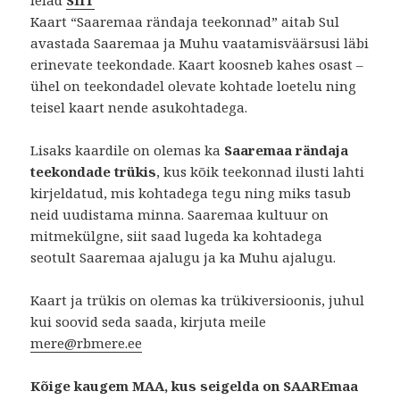
Kaart “Saaremaa rändaja teekonnad” aitab Sul
avastada Saaremaa ja Muhu vaatamisväärsusi läbi
erinevate teekondade. Kaart koosneb kahes osast –
ühel on teekondadel olevate kohtade loetelu ning
teisel kaart nende asukohtadega.
Lisaks kaardile on olemas ka
Saaremaa rändaja
teekondade trükis
, kus kõik teekonnad ilusti lahti
kirjeldatud, mis kohtadega tegu ning miks tasub
neid uudistama minna. Saaremaa kultuur on
mitmekülgne, siit saad lugeda ka kohtadega
seotult Saaremaa ajalugu ja ka Muhu ajalugu.
Kaart ja trükis on olemas ka trükiversioonis, juhul
kui soovid seda saada, kirjuta meile
mere@rbmere.ee
Kõige kaugem MAA, kus seigelda on SAAREmaa