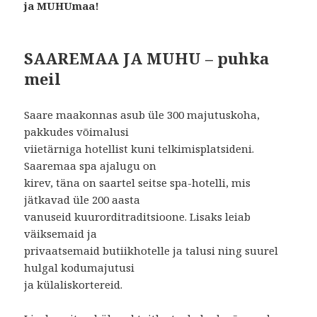
ja MUHUmaa!
SAAREMAA JA MUHU – puhka
meil
Saare maakonnas asub üle 300 majutuskoha,
pakkudes võimalusi
viietärniga hotellist kuni telkimisplatsideni.
Saaremaa spa ajalugu on
kirev, täna on saartel seitse spa-hotelli, mis
jätkavad üle 200 aasta
vanuseid kuurorditraditsioone. Lisaks leiab
väiksemaid ja
privaatsemaid butiikhotelle ja talusi ning suurel
hulgal kodumajutusi
ja külaliskortereid.