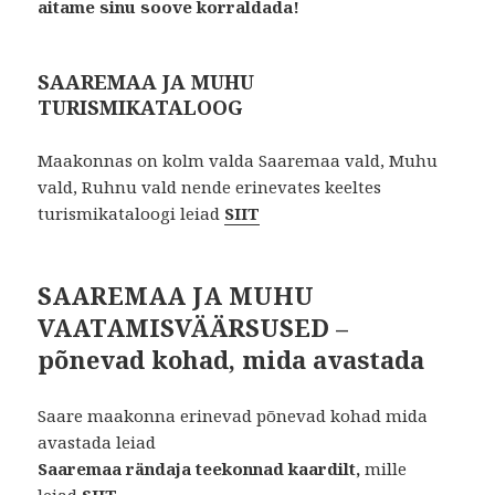
aitame sinu soove korraldada!
SAAREMAA JA MUHU
TURISMIKATALOOG
Maakonnas on kolm valda Saaremaa vald, Muhu
vald, Ruhnu vald nende erinevates keeltes
turismikataloogi leiad
SIIT
SAAREMAA JA MUHU
VAATAMISVÄÄRSUSED –
põnevad kohad, mida avastada
Saare maakonna erinevad põnevad kohad mida
avastada leiad
Saaremaa rändaja teekonnad kaardilt,
mille
leiad
SIIT