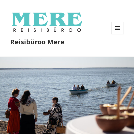
MENÜÜ
Reisibüroo Mere
JA
MOODULID